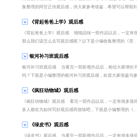
集整理的阿甘正传观后感，供大家参考借鉴，希望可以帮助到.
《背起爸爸上学》观后感
《背起爸爸上学》观后感 细细品味一部作品以后，一定有
那么我们该怎么去写观后感呢？以下是小编收集整理的《背...
银河补习班观后感
银河补习班观后感 当看完一部影视作品后，相信大家增长
吗？下面是小编整理的银河补习班观后感，欢迎大家借鉴与参.
《疯狂动物城》观后感
《疯狂动物城》观后感 看完一部作品以后，一定有很多值
多人都在为如何写好观后感而烦恼吧，下面是小编整理的《...
《绿皮书》观后感
《绿皮书》观后感 当看完一部影视作品后，一定有很多值