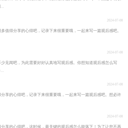
..
2024-07-08
很多值得分享的心得吧，记录下来很重要哦，一起来写一篇观后感吧。
2024-07-08
不少见闻吧，为此需要好好认真地写观后感。你想知道观后感怎么写
..
2024-07-08
得分享的心得吧，记录下来很重要哦，一起来写一篇观后感吧。想必许
2024-07-08
得分享的心得吧，这时候，最关键的观后感怎么能落下！为了让您不再