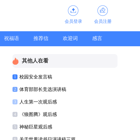
会员登录
会员注册
祝福语
推荐信
欢迎词
感言
其他人在看
校园安全发言稿
1
体育部部长竞选演讲稿
2
人生第一次观后感
3
《狼图腾》观后感
4
神秘巨星观后感
5
关于世界读书日演讲稿三篇
6