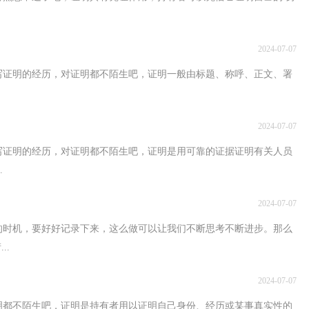
2024-07-07
写证明的经历，对证明都不陌生吧，证明一般由标题、称呼、正文、署
2024-07-07
写证明的经历，对证明都不陌生吧，证明是用可靠的证据证明有关人员
.
2024-07-07
的时机，要好好记录下来，这么做可以让我们不断思考不断进步。那么
..
2024-07-07
明都不陌生吧，证明是持有者用以证明自己身份、经历或某事真实性的