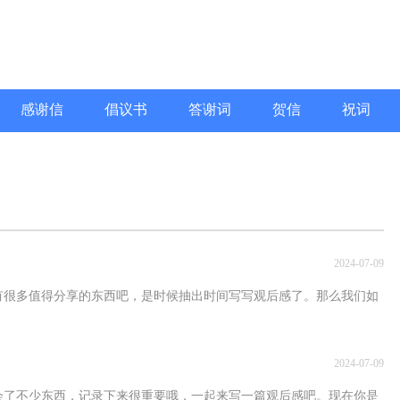
感谢信
倡议书
答谢词
贺信
祝词
2024-07-09
有很多值得分享的东西吧，是时候抽出时间写写观后感了。那么我们如
2024-07-09
会了不少东西，记录下来很重要哦，一起来写一篇观后感吧。现在你是