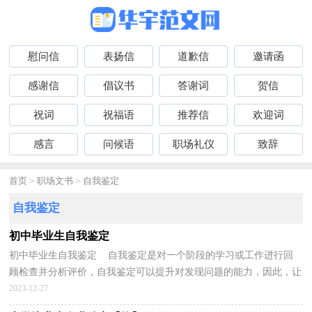
慰问信
表扬信
道歉信
邀请函
感谢信
倡议书
答谢词
贺信
祝词
祝福语
推荐信
欢迎词
感言
问候语
职场礼仪
致辞
首页
>
职场文书
>
自我鉴定
自我鉴定
初中毕业生自我鉴定
初中毕业生自我鉴定 自我鉴定是对一个阶段的学习或工作进行回
顾检查并分析评价，自我鉴定可以提升对发现问题的能力，因此，让
我们写一份自我鉴定吧。你所见过的自我鉴定应该是...
2023-12-27