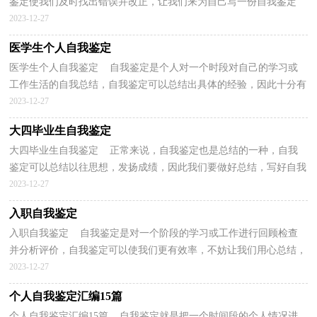
鉴定使我们及时找出错误并改正，让我们来为自己写一份自我鉴定
吧。但是却发现不知道该写些什么，下面是小编为大家...
2023-12-27
医学生个人自我鉴定
医学生个人自我鉴定 自我鉴定是个人对一个时段对自己的学习或
工作生活的自我总结，自我鉴定可以总结出具体的经验，因此十分有
必须要写一份自我鉴定哦。那么自我鉴定有什么格...
2023-12-27
大四毕业生自我鉴定
大四毕业生自我鉴定 正常来说，自我鉴定也是总结的一种，自我
鉴定可以总结以往思想，发扬成绩，因此我们要做好总结，写好自我
鉴定。那么自我鉴定有什么格式呢？以下是小编整理的大四...
2023-12-27
入职自我鉴定
入职自我鉴定 自我鉴定是对一个阶段的学习或工作进行回顾检查
并分析评价，自我鉴定可以使我们更有效率，不妨让我们用心总结，
认真完成自我鉴定吧。自我鉴定怎么写才不会千篇一...
2023-12-27
个人自我鉴定汇编15篇
个人自我鉴定汇编15篇 自我鉴定就是把一个时间段的个人情况进