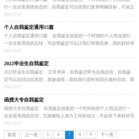
行一次全面系统的总结，自我鉴定可以使我们更加明确目标，不如立
即行动起来写一份自我鉴定吧。我们该怎么去写自...
2023-12-27
个人自我鉴定通用15篇
个人自我鉴定通用15篇 自我鉴定就是把一个时期的个人情况进行
一次全面系统的总结，写自我鉴定可以让我们审视自身，因此好好准
备一份自我鉴定吧。那么如何把自我鉴定写出新花...
2023-12-27
2022毕业生自我鉴定
2022毕业生自我鉴定 正常来讲，自我鉴定即为自我总结，自我鉴
定可以总结以往思想，发扬成绩，因此我们是时候回头做好总结。那
么自我鉴定有什么格式呢？下面是小编精心整理的2022毕...
2023-12-27
函授大专自我鉴定
函授大专自我鉴定 自我鉴定就是把一个时间段的个人情况进行一
次全面系统的总结，它能够给人努力工作的动力，不妨坐下来好好写
写自我鉴定吧。自我鉴定一般是怎么写的呢？以下是...
2023-12-27
5
6
7
8
9
首页
上一页
下一页