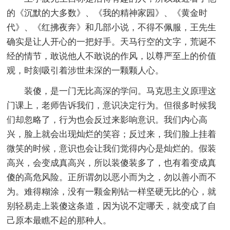
的《沉默的大多数》、《我的精神家园》、《黄金时
代》、《红拂夜奔》和几部小说，不得不佩服，王先生
确实是让人开心的一把好手。天马行空的文字，荒诞不
经的情节，敢说他人不敢说的作风，以尊严至上的价值
观，时刻吸引着涉世未深的一颗颗人心。
装傻，是一门无比高深的学问。马克思主义原理这
门课上，老师告诉我们，意识决定行为。但很多时候我
们却忽略了，行为也会反过来影响意识。我们内心高
兴，脸上就会出现灿烂的笑容；反过来，我们脸上挂着
微笑的时候，意识也会让我们觉得内心是灿烂的。假装
高兴，会变成真高兴，所以装傻装多了，也有着变成真
傻的高危风险。正所谓勿以恶小而为之，勿以善小而不
为。难得糊涂，没有一颗金刚钻一样坚硬无比的心，就
别轻易走上装傻这条道，因为说不定哪天，就变成了自
己原本最瞧不起的那种人。