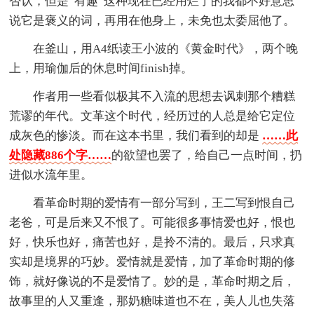
否认，但是“有趣”这种现在已经用烂了的我都不好意思
说它是褒义的词，再用在他身上，未免也太委屈他了。
在釜山，用A4纸读王小波的《黄金时代》，两个晚
上，用瑜伽后的休息时间finish掉。
作者用一些看似极其不入流的思想去讽刺那个糟糕
荒谬的年代。文革这个时代，经历过的人总是给它定位
成灰色的惨淡。而在这本书里，我们看到的却是
……此
处隐藏886个字……
的欲望也罢了，给自己一点时间，扔
进似水流年里。
看革命时期的爱情有一部分写到，王二写到恨自己
老爸，可是后来又不恨了。可能很多事情爱也好，恨也
好，快乐也好，痛苦也好，是拎不清的。最后，只求真
实却是境界的巧妙。爱情就是爱情，加了革命时期的修
饰，就好像说的不是爱情了。妙的是，革命时期之后，
故事里的人又重逢，那奶糖味道也不在，美人儿也失落