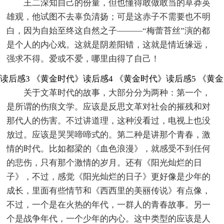
王二深知自己的份量，但也懂得敢做敢当的草莽英
雄观，他试图不去辜负清扬；可是这赤子不需要也不明
白，因为自始至终这自然之子―——“梅蕾苔丝”演的都
是个人的内心戏。这就是阴差阳错，这就是情近缘远，
强求不得。爱或不爱，哪里由得了自己！
读后感3
《黄金时代》读后感4
《黄金时代》读后感5
《黄金
关于文革时代的故事，大部分分为两种：第一个，
是所谓的伤痕文学。应该是反思文革对社会的摧残和对
那代人的伤害。不过讲道理，这种没看过，电视上也没
放过。应该是哭哭啼啼式的。第二种是讲那个青春，激
情的时代。比如都梁的《血色浪漫》，就感受不到任何
的悲伤，只有那个激情的岁月。还有《阳光灿烂的日
子》，不过，感觉《阳光灿烂的日子》更好像是少年的
成长，里面有些情节和《西西里的美丽传说》有点像，
不过，一个是在火热的年代，一群人的青春故事。另一
个是战争年代，一个少年的内心。这中类型的应该是人