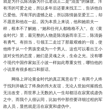
就是为什么陈清扬为什么老说王二是“混蛋”的缘故。浑
有浑的可爱之处，所以多年后还要来找王二，告诉他自
己爱他。浑有浑的遗憾之处，所以陈情扬至爱王二，却
不愿意和他在一起。因为本质上来说，他和她前夫一
样，根本不了解她，“她和任何人都格格不入”。在《黄
金时代》里，最完整的人物是陈清扬而非王二，陈清扬
有勇气、有担当，引领王二走过了那最艰难的一段，使
他终于从一个男孩变成为一个男人。这也可以看出王小
波对女性的态度，她们是灵魂之火，生命之光。没有哪
个现代中国作家如王小波一样如此尊重女性，哪怕他的
小说里有很多粗口和脏话。
网络上评论黄金时代的真正寓意在于：有两个人终
于找到并确立了终身的伟大友谊，无论人世如何摧残也
无法改变，而世界上无数的人一生却都活在寂寞或虚伪
之中。而我个人很认同，比如书中那些要详细过程的军
政人员，显然就是活在寂寞和虚伪中。