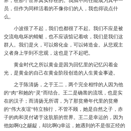
界，在那个世界真实存在的。我虽不向往能成为其中一
员，但作为同样活着的不像你们的人，我也得说点什
么。
小波很了不起，我们也都很了不起。我们不应是被
交流电电坏的蜻蜓，也不应该惦记着啥，我们是我们这
群人。我们是火，可以熔化金，可以铸造金。从悲观主
义者身上学到不悲观，这也是了不起吧。
黄金时代之所以黄金是因为回忆里的记忆闪着金
光，是黄金的自己在黄金阶段创造的人生黄金事迹。
之于陈清扬，之于王二，两个完全相悖的人因为他
的“肉”和她的“灵”而结合。王二是确凿的流氓，也是实
在的汉子；而清扬无所谓，为了那贫瘠年代里的贫瘠
的“伟大友谊”特立独行，不管不顾，她是自然之子，赤
子的肉和灵付诸于这肮脏的世界。王二是幸运的，因为
他如啊Q之龌龊，却比啊Q幸运，她遇到的不是假正经的