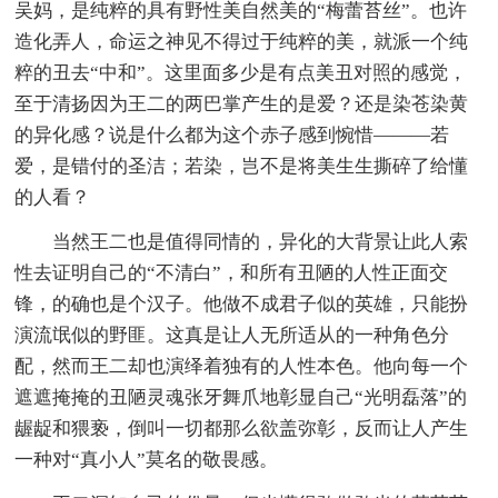
吴妈，是纯粹的具有野性美自然美的“梅蕾苔丝”。也许
造化弄人，命运之神见不得过于纯粹的美，就派一个纯
粹的丑去“中和”。这里面多少是有点美丑对照的感觉，
至于清扬因为王二的两巴掌产生的是爱？还是染苍染黄
的异化感？说是什么都为这个赤子感到惋惜―——若
爱，是错付的圣洁；若染，岂不是将美生生撕碎了给懂
的人看？
当然王二也是值得同情的，异化的大背景让此人索
性去证明自己的“不清白”，和所有丑陋的人性正面交
锋，的确也是个汉子。他做不成君子似的英雄，只能扮
演流氓似的野匪。这真是让人无所适从的一种角色分
配，然而王二却也演绎着独有的人性本色。他向每一个
遮遮掩掩的丑陋灵魂张牙舞爪地彰显自己“光明磊落”的
龌龊和猥亵，倒叫一切都那么欲盖弥彰，反而让人产生
一种对“真小人”莫名的敬畏感。