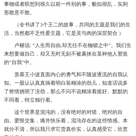
事物或者联想到很久以前一件别的事，貌似很乱，实则
形散意不散。
（全书讲了3个王二的故事，共同的主题是我们的生
活，当然都不乏性爱主题，它是灵与肉的深层契合 ）
卢梭说: “人生而自由,却无往不在枷锁之中”。我们生
来想要做自己，却又无时无刻不被裹挟在某种他人塑造
的“自我”中。
羡慕王小波直面内心的勇气和不随波逐流的自我认
知。一股认认真真揣着明白装糊涂的劲儿，知道话说多
了矫情挑明了没劲，那么不问不说糊涂着挺好。默默的
不同着，特立独行着。
这个世界是混沌的，没有绝对的对错，绝对的自
由。爱恨交集，痛并快乐着，混沌存在的这些情感。本
就分不清，所以我只求它货真价实，认真感受它，欣赏