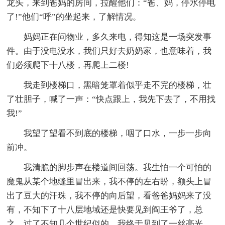
龙头，来到爸妈的房间，拉醒他们：“爸、妈，停水停电
了!”他们“呼”的坐起来，了解情况。
妈妈正在问物业，多久来电，得知这是一场突发事
件。由于没电没水，我们只好去奶奶家，也意味着，我
们必须爬下十八楼，再爬上二楼!
我走到楼梯口，黑暗笼罩着似乎走不完的楼梯，壮
了壮胆子，喊了一声：“快点跟上，我先下去了，不用找
我!”
我望了望看不到底的楼梯，咽了口水，一步一步向
前冲。
我清脆的脚步声在楼道间回荡。我生怕一个可怕的
魔鬼从某个地缝里冒出来，我不停的左右盼，额头上冒
出了豆大的汗珠，我不停的向后望，看爸爸妈妈来了没
有，不知下了十八层地域还是快要见到阎王爷了，总
之，过了不知几个世纪似的，我终于见到了一丝亮光，