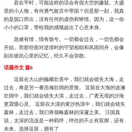
若在平时，可能这样的话会有假大空的嫌疑。大盛
里的小人物，有何勇气敢言中带国？但是那一刻，我真
的是脱口而出，没有任何的虚伪和矫情。因为，这一份
小小的口罩，带给我的感慨超出了心意本身。
急难有情，情有馀兮。一切都会过去，一切也都会
开始。而那些面对逆境时的守望相助和风雨同舟，会像
刻在彼此心里的记忆，经久不会弥散。
话题作文 篇6
逗留在大山的巍峨壮美中，我们就会错失大海，走
过去，将是另一番浩瀚壮阔的景致。 逗留在大海的波澜
壮阔中，我们就会错失大漠，走过去，广袤无垠的沙海
更震慑心灵。 逗留在大漠的黄沙热浪中，我们就会错失
森林，走过去，我们将领略森林的深邃之美。 汪国真
说，太深的流连是一种羁绊，绊住的不止有双脚，还有
未来。选择逗留，拥有了