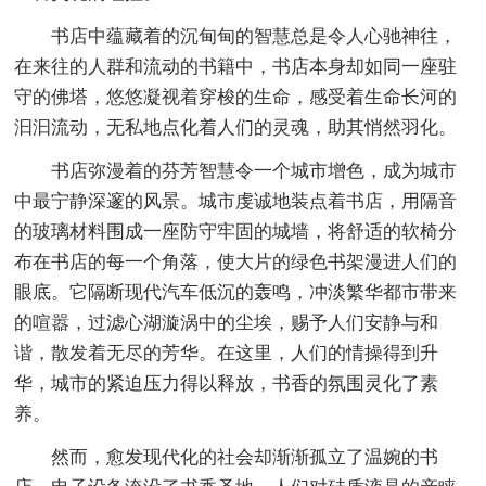
书店中蕴藏着的沉甸甸的智慧总是令人心驰神往，
在来往的人群和流动的书籍中，书店本身却如同一座驻
守的佛塔，悠悠凝视着穿梭的生命，感受着生命长河的
汩汩流动，无私地点化着人们的灵魂，助其悄然羽化。
书店弥漫着的芬芳智慧令一个城市增色，成为城市
中最宁静深邃的风景。城市虔诚地装点着书店，用隔音
的玻璃材料围成一座防守牢固的城墙，将舒适的软椅分
布在书店的每一个角落，使大片的绿色书架漫进人们的
眼底。它隔断现代汽车低沉的轰鸣，冲淡繁华都市带来
的喧嚣，过滤心湖漩涡中的尘埃，赐予人们安静与和
谐，散发着无尽的芳华。在这里，人们的情操得到升
华，城市的紧迫压力得以释放，书香的氛围灵化了素
养。
然而，愈发现代化的社会却渐渐孤立了温婉的书