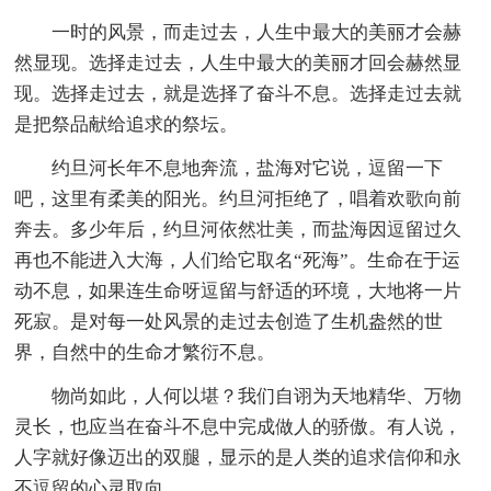
一时的风景，而走过去，人生中最大的美丽才会赫
然显现。选择走过去，人生中最大的美丽才回会赫然显
现。选择走过去，就是选择了奋斗不息。选择走过去就
是把祭品献给追求的祭坛。
约旦河长年不息地奔流，盐海对它说，逗留一下
吧，这里有柔美的阳光。约旦河拒绝了，唱着欢歌向前
奔去。多少年后，约旦河依然壮美，而盐海因逗留过久
再也不能进入大海，人们给它取名“死海”。生命在于运
动不息，如果连生命呀逗留与舒适的环境，大地将一片
死寂。是对每一处风景的走过去创造了生机盎然的世
界，自然中的生命才繁衍不息。
物尚如此，人何以堪？我们自诩为天地精华、万物
灵长，也应当在奋斗不息中完成做人的骄傲。有人说，
人字就好像迈出的双腿，显示的是人类的追求信仰和永
不逗留的心灵取向。