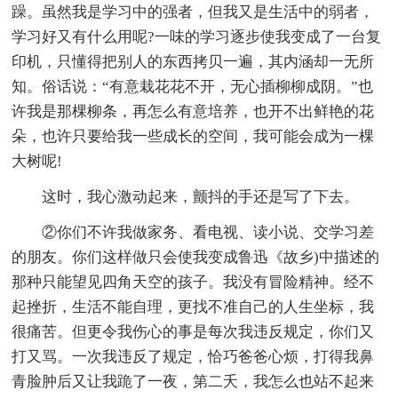
躁。虽然我是学习中的强者，但我又是生活中的弱者，
学习好又有什么用呢?一味的学习逐步使我变成了一台复
印机，只懂得把别人的东西拷贝一遍，其内涵却一无所
知。俗话说：“有意栽花花不开，无心插柳柳成阴。”也
许我是那棵柳条，再怎么有意培养，也开不出鲜艳的花
朵，也许只要给我一些成长的空间，我可能会成为一棵
大树呢!
这时，我心激动起来，颤抖的手还是写了下去。
②你们不许我做家务、看电视、读小说、交学习差
的朋友。你们这样做只会使我变成鲁迅《故乡)中描述的
那种只能望见四角天空的孩子。我没有冒险精神。经不
起挫折，生活不能自理，更找不准自己的人生坐标，我
很痛苦。但更令我伤心的事是每次我违反规定，你们又
打又骂。一次我违反了规定，恰巧爸爸心烦，打得我鼻
青脸肿后又让我跪了一夜，第二夭，我怎么也站不起来