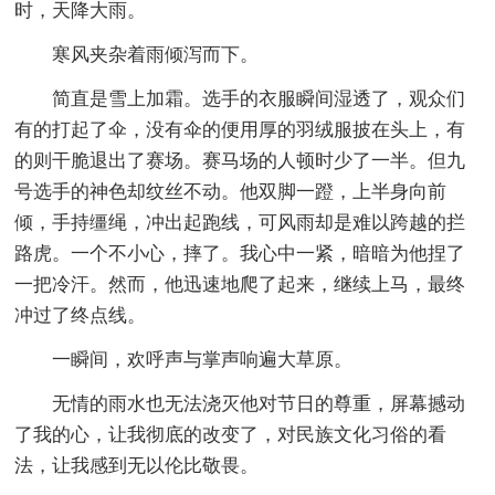
时，天降大雨。
寒风夹杂着雨倾泻而下。
简直是雪上加霜。选手的衣服瞬间湿透了，观众们
有的打起了伞，没有伞的便用厚的羽绒服披在头上，有
的则干脆退出了赛场。赛马场的人顿时少了一半。但九
号选手的神色却纹丝不动。他双脚一蹬，上半身向前
倾，手持缰绳，冲出起跑线，可风雨却是难以跨越的拦
路虎。一个不小心，摔了。我心中一紧，暗暗为他捏了
一把冷汗。然而，他迅速地爬了起来，继续上马，最终
冲过了终点线。
一瞬间，欢呼声与掌声响遍大草原。
无情的雨水也无法浇灭他对节日的尊重，屏幕撼动
了我的心，让我彻底的改变了，对民族文化习俗的看
法，让我感到无以伦比敬畏。