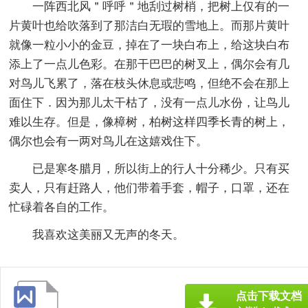
一阵西北风＂呼呼＂地刮过树梢，把树上仅有的一
片黄叶也给吹落到了那洁白无瑕的雪地上。而那片黄叶
就像一粒小小的金豆，掉在了一块白布上，给这块白布
添上了一点儿色彩。在那干巴巴的树叉上，偶尔会有几
对鸟儿飞累了，落在枝头休息或悲鸣，但绝不会在那上
面住下．因为那儿太干枯了，没有一点儿水份，让鸟儿
难以生存。但是，像樟树，柏树这样四季长青的树上，
偶尔也会有一两对鸟儿在这嬉戏住下。
已是寒冬腊月，所以街上的行人十分稀少。只有买
卖人，只有赶路人，他们带着手套，帽子，口罩，还在
忙碌着各自的工作。
我喜欢这美丽又无声的冬天。
点击下载文档