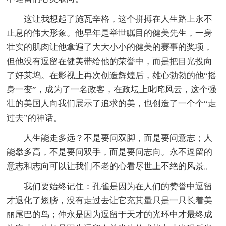
这让我想起了施瓦辛格，这个拼搏在人生路上永不
止息的伟大形象。他早年是举世瞩目的健美先生，一身
壮实的肌肉让他拿遍了大大小小的健美的赛事的奖项，
但他没有逗留在健美带给他的荣誉中，而是把目光投向
了好莱坞。在影视上再次创造辉煌后，雄心勃勃的他“摇
身一变”，成为了一名政客，在政坛上叱咤风云，这个强
壮的美国人向我们展示了追求的美，也创造了一个个“走
过去”的神话。
人生能走多远？不是要问双脚，而是要问意志；人
能攀多高，不是要问双手，而是要问志向。永不逗留的
意志和志向可以让我们不老的心看尽世上不绝的风景。
我们要始终记住：孔雀是因为在人们的赞誉中逗留
才退化了翅膀，没有走过去让它充其量只是一只长着美
丽尾巴的鸟；仲永是因为逗留于天才的光环中才最终成