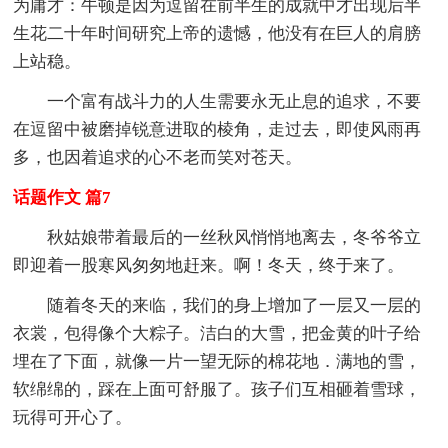
为庸才：牛顿是因为逗留在前半生的成就中才出现后半
生花二十年时间研究上帝的遗憾，他没有在巨人的肩膀
上站稳。
一个富有战斗力的人生需要永无止息的追求，不要
在逗留中被磨掉锐意进取的棱角，走过去，即使风雨再
多，也因着追求的心不老而笑对苍天。
话题作文 篇7
秋姑娘带着最后的一丝秋风悄悄地离去，冬爷爷立
即迎着一股寒风匆匆地赶来。啊！冬天，终于来了。
随着冬天的来临，我们的身上增加了一层又一层的
衣裳，包得像个大粽子。洁白的大雪，把金黄的叶子给
埋在了下面，就像一片一望无际的棉花地．满地的雪，
软绵绵的，踩在上面可舒服了。孩子们互相砸着雪球，
玩得可开心了。