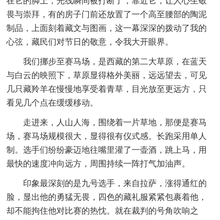
在它的脚上，光线瞬间被打断了，靠近它，让人心生敬
畏与崇拜，有的房子门前还放置了一个高至腰部的陶泥
制品，上面刻着藏文与图画，这一幕深深的拨动了我的
心弦，藏民们对节日的敬意，令我大开眼界。
我们挪步至赛马场，是西藏的第二大草原，在蓝天
与白云的映照下，草原显得格外美丽，远远望去，可见
几只藏羚羊在慢慢地享受着青草，目光放至更远方，只
看见几个点在缓缓移动。
走进来，人山人海，围绕着一片草地，那便是赛马
场，赛马场规模很大，显得很有仪式感。长跑采用单人
制。选手们纷纷豪迈地往嘴里灌了一壶酒，跳上马，用
最快的速度冲向远方，周围持续一阵打气加油声。
印象最深刻的是九号选手，来自拉萨，涨得通红的
脸，显出他的勇猛无畏，四色的藏礼服紧紧包裹着他，
却不能拘住他对比赛的热忱。就在裁判的号角吹响之