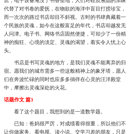
店，电子设备淹没了书香圣地，人们对硅质液晶的亲睐
代替了对书卷的爱抚，在物欲的海洋中盲目打捞珍宝，
而一次次的路过书店却目不斜视。古时的书肆典藏着一
个民族的灵魂，如今在这般富足的年代，书店却越发无
人问津。电子书、网络书店固然便捷，可却少了一份精
神的痴狂、心境的淡定、灵魂的渴望，着实令人忧上心
头。
书店是书写灵魂的地方，是我们灵魂不能离弃的归
宿。愿我们的城市需多一些这般精神上的象牙塔，愿人
们在奔波忙碌的同时也应多多徜徉在心灵的汪洋殿堂
中，摩擦出灵魂深处的火花。
话题作文 篇3
看了这个题目，我想到的是一道数学题。
已知：爸妈很严厉，对成绩看得很重，所以他们不
让你做家务、看电视、读小说、交学习差的朋友，只是