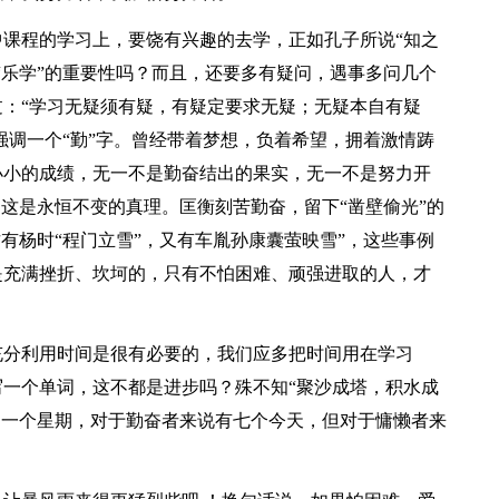
课程的学习上，要饶有兴趣的去学，正如孔子所说“知之
“乐学”的重要性吗？而且，还要多有疑问，遇事多问几个
：“学习无疑须有疑，有疑定要求无疑；无疑本自有疑
强调一个“勤”字。曾经带着梦想，负着希望，拥着激情踌
小小的成绩，无一不是勤奋结出的果实，无一不是努力开
，这是永恒不变的真理。匡衡刻苦勤奋，留下“凿壁偷光”的
有杨时“程门立雪”，又有车胤孙康囊萤映雪”，这些事例
是充满挫折、坎坷的，只有不怕困难、顽强进取的人，才
充分利用时间是很有必要的，我们应多把时间用在学习
一个单词，这不都是进步吗？殊不知“聚沙成塔，积水成
是一个星期，对于勤奋者来说有七个今天，但对于慵懒者来