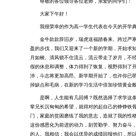
尊敬的各位领导各位老师，亲爱的同学们：
大家下午好！
我很荣幸的作为高一学生代表在今天的开学
金牛款款辞旧岁，瑞虎送福踏春来。跨过严
盈的步伐，我们又迎来了一个新的学期，开始求
月如梭。清风锁不住流云，流云带走了岁月，不
假的休息和调整，体力得到了恢复，视野得到了
沛，斗志将更加高昂。新学期开始了，也许你已
掉缺点和毛病，在新的学习生活中倍加珍惜黄金
是啊，人生能有几回搏？既然选择了求学这
辈兄长沉甸甸的希望，就得对的起自己的铮铮铁
门，家庭的贫困磨练了我的意志，造就了我的性
这份感恩化为前进的动力，刻苦勤学、努力奋斗
的人。我相信：我会以优异的成绩回报他们，所