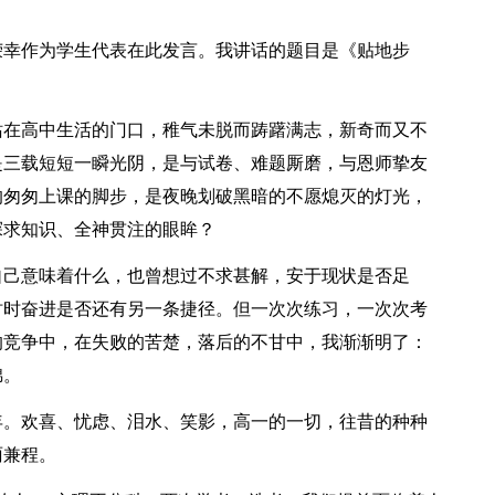
很荣幸作为学生代表在此发言。我讲话的题目是《贴地步
站在高中生活的门口，稚气未脱而踌躇满志，新奇而又不
是三载短短一瞬光阴，是与试卷、难题厮磨，与恩师挚友
的匆匆上课的脚步，是夜晚划破黑暗的不愿熄灭的灯光，
探求知识、全神贯注的眼眸？
自己意味着什么，也曾想过不求甚解，安于现状是否足
时时奋进是否还有另一条捷径。但一次次练习，一次次考
的竞争中，在失败的苦楚，落后的不甘中，我渐渐明了：
锦。
年。欢喜、忧虑、泪水、笑影，高一的一切，往昔的种种
雨兼程。