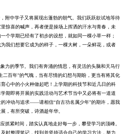
际，附中学子又将展现出蓬勃的朝气。我们跃跃欲试地等待
室里惊喜的喊声，再者便是操场上挥洒的汗水与青春，未
的一个学期已经有了初步的设想，就如同一棵小草一样；
成为我们想要它成为的样子，一棵大树，一朵鲜花，或者
想象力的季节。我们有奔涌的情思，有灵活的头脑和天马行
生二百年”的气魄，当有尽情的幻想与期盼，更当有将其化
培育心中的小火种做起吧！上学期的科技节和近几日的科
本学期即将开展的实践活动与艺术节当中又必将有一道道
的冲动与追求——请相信“自古功名属少年”的期许，愿我
发展，有所突破，诗酒趁年华。
更应抓紧时间，踏实认真地走好每一步，攀登学习的顶峰。
，及时整理笔记，找到并坚持适合自己的学习方法，努力