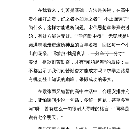
在我看来，刻苦是基础，方法是关键，在高中
者不如好之者，好之者不如乐之者”，不正强调了
为什么，这样才能透析问题。宋代思想家朱熹说过
始，有疑方能达无疑。”“学问勤中得”，无疑就是
躇满志地走进这所神圣的百年名校，回忆每一个
出的花朵。“勤能补拙是良训，一分辛劳一分才”
美谈；祖逖刻苦勤奋，才有“闻鸡起舞”的后传；古
不都启示了我们刻苦勤奋才能成才吗？求学之路
有机会登上知识的巅峰，采撷成功的果实。
在紧张而又短暂的高中生活中，合理安排并
上，哪怕课间少说一句话，多解一道题，甚至多写
河”呀！曾有这么一句很耐人寻味的格言：“同样
说有七个明天。”