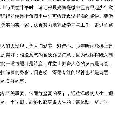
床上与困意斗争时，请记得晨光尚熹微中已有早起少年勤
请记得即使是街角闹市中也可收获遨游书海的畅快。要做
做踏实的实干家，认真努力地完成学习与工作，走过的路
待人们去发现，为人们涵养一颗诗心。少年听雨歌楼上是
边的美好；相逢意气为君饮亦是诗意，因为他懂得既为朝
过的一道道题目是诗意，课堂上振奋人心的发言是诗意，
梭忙碌着的身影，问思楼上深邃专注的眼神也都是诗意，
义的美好的事。
伐都至关重要。它通往盛夏的季节，通往温暖的人生，通
来的一个学期，能够收获更多人生的丰富体验，努力学