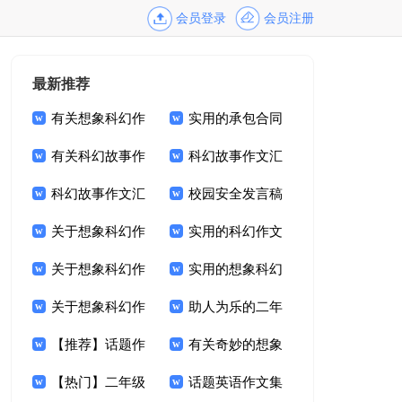
会员登录
会员注册
最新推荐
有关想象科幻作
实用的承包合同
文集合5篇
有关科幻故事作
范文集合5篇
科幻故事作文汇
文汇编6篇
科幻故事作文汇
编8篇
校园安全发言稿
编十篇
关于想象科幻作
实用的科幻作文
文集合5篇
关于想象科幻作
集合七篇
实用的想象科幻
文集锦6篇
关于想象科幻作
作文集合7篇
助人为乐的二年
文集锦五篇
【推荐】话题作
级作文汇编8篇
有关奇妙的想象
文集锦7篇
【热门】二年级
作文合集8篇
话题英语作文集