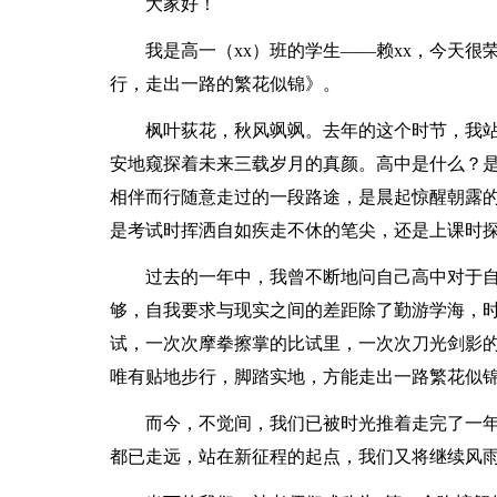
大家好！
我是高一（xx）班的学生——赖xx，今天
行，走出一路的繁花似锦》。
枫叶荻花，秋风飒飒。去年的这个时节，我
安地窥探着未来三载岁月的真颜。高中是什么？
相伴而行随意走过的一段路途，是晨起惊醒朝露
是考试时挥洒自如疾走不休的笔尖，还是上课时
过去的一年中，我曾不断地问自己高中对于
够，自我要求与现实之间的差距除了勤游学海，
试，一次次摩拳擦掌的比试里，一次次刀光剑影
唯有贴地步行，脚踏实地，方能走出一路繁花似
而今，不觉间，我们已被时光推着走完了一
都已走远，站在新征程的起点，我们又将继续风