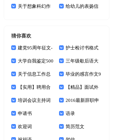
我的作文6篇
关于想象科幻作
锦9篇
给幼儿的表扬信
文集锦八篇
(15篇)
猜你喜欢
建党95周年征文-
护士检讨书格式
纪念建党95周年征
大学自我鉴定500
三年级歇后语大
文活动
字
关于信息工作总
全
毕业的感言作文9
结范本
【实用】聘用合
篇
【精品】面试外
同模板集锦7篇
培训会议主持词
企的英文自我介绍3
2016最新辞职申
怎么写
申请书
篇
请书范文
语录
欢迎词
简历范文
祝福语
贺信