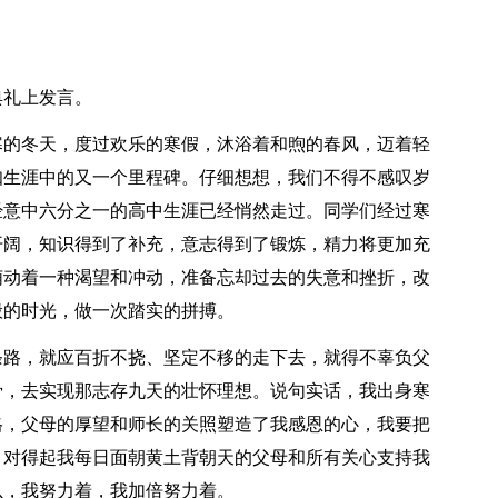
典礼上发言。
寒的冬天，度过欢乐的寒假，沐浴着和煦的春风，迈着轻
知生涯中的又一个里程碑。仔细想想，我们不得不感叹岁
经意中六分之一的高中生涯已经悄然走过。同学们经过寒
开阔，知识得到了补充，意志得到了锻炼，精力将更加充
萌动着一种渴望和冲动，准备忘却过去的失意和挫折，改
般的时光，做一次踏实的拼搏。
条路，就应百折不挠、坚定不移的走下去，就得不辜负父
骨，去实现那志存九天的壮怀理想。说句实话，我出身寒
格，父母的厚望和师长的关照塑造了我感恩的心，我要把
，对得起我每日面朝黄土背朝天的父母和所有关心支持我
以，我努力着，我加倍努力着。