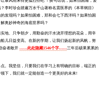
让暴风雨来得更猛烈些吧 ！换句话说，如果怕困难，爱
吗？李时珍会踏遍万水千山著称名震医界的《本草纲目》
陆的发现吗？如果怕困难，郑和会七下西洋吗？如果怕困
了解奥妙神奇的海底世界吗？
踏实地、只争朝夕，用勤奋的汗水浇开理想的花朵，用辛
的船儿日益变高。在新的学期，让我们扬起新的风帆，努
勤奋者敞开
……此处隐藏1546个字……
三年后硕果累累的
终点。我坚信，只要我们在学习上有明确的目标，端正的
领下，我们就一定能创造一个更美好的未来!