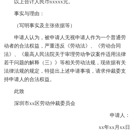
以上合计人民币xxxxx元。
事实与理由：
（写明事实及主张依据等）
申请人认为，被申请人无视申请人作为一个普通劳
动者的合法权益，严重违反《劳动法》、《劳动合同
法》、《最高人民法院关于审理劳动争议案件适用法律
若干问题的解释（三）》等相关劳动法规，现依据有关
法律法规的规定，特提出上述申请事项，请求仲裁委支
持申请人的合法权益。
此致
深圳市xx区劳动仲裁委员会
申请人：
xx年xx月xx日