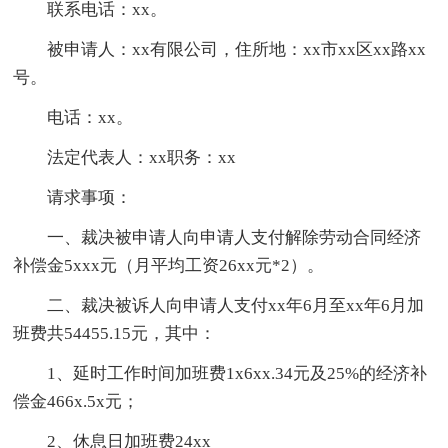
联系电话：xx。
被申请人：xx有限公司，住所地：xx市xx区xx路xx
号。
电话：xx。
法定代表人：xx职务：xx
请求事项：
一、裁决被申请人向申请人支付解除劳动合同经济
补偿金5xxx元（月平均工资26xx元*2）。
二、裁决被诉人向申请人支付xx年6月至xx年6月加
班费共54455.15元，其中：
1、延时工作时间加班费1x6xx.34元及25%的经济补
偿金466x.5x元；
2、休息日加班费24xx