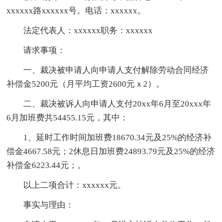
xxxxxx路xxxxxx号。电话：xxxxxx。
法定代表人：xxxxxx职务：xxxxxx
请求事项：
一、裁决被申请人向申请人支付解除劳动合同经济
补偿金5200元（月平均工资2600元ｘ2）。
二、裁决被诉人向申请人支付20xx年6月至20xxx年
6月加班费共54455.15元，其中：
1、延时工作时间加班费18670.34元及25%的经济补
偿金4667.58元；2休息日加班费24893.79元及25%的经济
补偿金6223.44元；。
以上二项合计：xxxxxx元。
事实与理由：