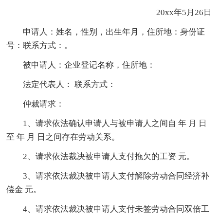
20xx年5月26日
申请人：姓名，性别，出生年月，住所地：身份证
号：联系方式：。
被申请人：企业登记名称，住所地：
法定代表人： 联系方式：
仲裁请求：
1、请求依法确认申请人与被申请人之间自 年 月 日
至 年 月 日之间存在劳动关系。
2、请求依法裁决被申请人支付拖欠的工资 元。
3、请求依法裁决被申请人支付解除劳动合同经济补
偿金 元。
4、请求依法裁决被申请人支付未签劳动合同双倍工