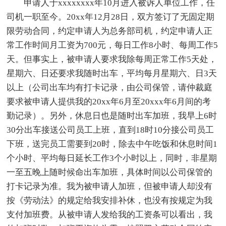
申请人于xxxxxxxx年10月进入被诉人单位工作，任
司机一职至今。20xx年12月28日，双方签订了无固定期
限劳动合同，约定申请人为总务部司机，约定申请人正
常工作时间月工资为700元，每日工作8小时、每周工作5
天。但事实上，被申请人要求我除每周正常工作5天处，
星期六、日还要求我随时出车，平均每月星期六、日3天
以上（公司出车均有打卡记录，由公司保管，请仲裁庭
要求被申请人提供我的20xx年6月至20xxx年6月间的考
勤记录）。另外，休息日也是随时出车加班，我早上6时
30分出车接送公司员工上班，直到18时10分接公司员工
下班，送完员工需要到20时，除去中午吃饭和休息时间1
个小时、平均每日延长工作3个小时以上，同时，非星期
一至五晚上随时候命出车加班，具体时间以公司保管的
打卡记录为准。我为被申请人加班，但被申请人却没有
按《劳动法》的规定给我安排补休，也没有按规定为我
支付加班费。从被申请人发给我的工资条可以看出，我