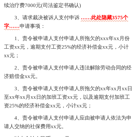
续治疗费7000元(司法鉴定书确认)
3、请求裁决被诉人支付申诉
……此处隐藏3575个
字……
申请事项：
1、责令被申请人支付申请人所拖欠的xxx年xx月份
工资xx元，逾期支付工资25%的经济补偿金xx元，小计
xx元；
2、责令被申请人支付申请人违法解除劳动合同的经
济赔偿金xx元。
3、责令被申请人支付申请人所拖欠的xx年xx月xx日
至xx年xx月xx日的加班工资xx元，以及逾期支付加班工
资25%的经济补偿金xx元，小计xx元；
4、责令被申请人支付申请人应由被申请人依法为申
请人交纳的社保费用xx元。