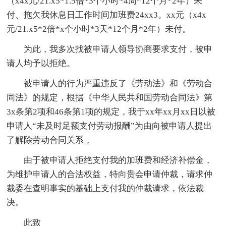
（x4x元/21.x5*1.5倍*3个小时*4周*12个月*2年）未
付、拖欠我休息日工作时间加班费24xx3。xx元（x4x
元/21.x5*2倍*x个小时*3天*12个月*2年）未付。
为此，我多次找被申请人领导协商要求支付，被申
请人均予以拒绝。
被申请人的行为严重违反了《劳动法》和《劳动合
同法》的规定，根据《中华人民共和国劳动合同法》第
3x条第2项和46条第1项的规定，我于xx年xx月xx日以被
申请人“未及时足额支付劳动报酬”为由向被申请人提出
了解除劳动合同关系，
由于被申请人拒绝支付我的加班费和经济补偿金，
为维护申请人的合法权益，特向贵会申请仲裁，请求仲
裁委在查明事实的基础上支付我的仲裁请求，依法裁
决。
此致