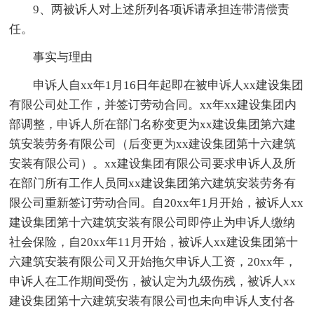
9、两被诉人对上述所列各项诉请承担连带清偿责
任。
事实与理由
申诉人自xx年1月16日年起即在被申诉人xx建设集团
有限公司处工作，并签订劳动合同。xx年xx建设集团内
部调整，申诉人所在部门名称变更为xx建设集团第六建
筑安装劳务有限公司（后变更为xx建设集团第十六建筑
安装有限公司）。xx建设集团有限公司要求申诉人及所
在部门所有工作人员同xx建设集团第六建筑安装劳务有
限公司重新签订劳动合同。自20xx年1月开始，被诉人xx
建设集团第十六建筑安装有限公司即停止为申诉人缴纳
社会保险，自20xx年11月开始，被诉人xx建设集团第十
六建筑安装有限公司又开始拖欠申诉人工资，20xx年，
申诉人在工作期间受伤，被认定为九级伤残，被诉人xx
建设集团第十六建筑安装有限公司也未向申诉人支付各