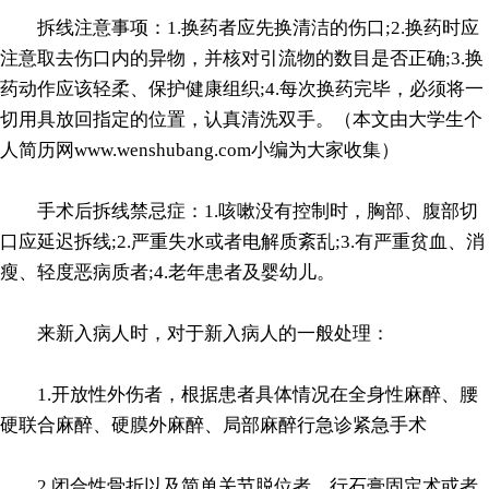
拆线注意事项：1.换药者应先换清洁的伤口;2.换药时应
注意取去伤口内的异物，并核对引流物的数目是否正确;3.换
药动作应该轻柔、保护健康组织;4.每次换药完毕，必须将一
切用具放回指定的位置，认真清洗双手。（本文由大学生个
人简历网www.wenshubang.com小编为大家收集）
手术后拆线禁忌症：1.咳嗽没有控制时，胸部、腹部切
口应延迟拆线;2.严重失水或者电解质紊乱;3.有严重贫血、消
瘦、轻度恶病质者;4.老年患者及婴幼儿。
来新入病人时，对于新入病人的一般处理：
1.开放性外伤者，根据患者具体情况在全身性麻醉、腰
硬联合麻醉、硬膜外麻醉、局部麻醉行急诊紧急手术
2.闭合性骨折以及简单关节脱位者，行石膏固定术或者