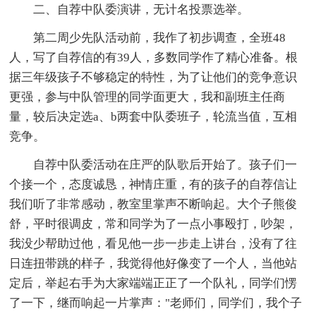
二、自荐中队委演讲，无计名投票选举。
第二周少先队活动前，我作了初步调查，全班48
人，写了自荐信的有39人，多数同学作了精心准备。根
据三年级孩子不够稳定的特性，为了让他们的竞争意识
更强，参与中队管理的同学面更大，我和副班主任商
量，较后决定选a、b两套中队委班子，轮流当值，互相
竞争。
自荐中队委活动在庄严的队歌后开始了。孩子们一
个接一个，态度诚恳，神情庄重，有的孩子的自荐信让
我们听了非常感动，教室里掌声不断响起。大个子熊俊
舒，平时很调皮，常和同学为了一点小事殴打，吵架，
我没少帮助过他，看见他一步一步走上讲台，没有了往
日连扭带跳的样子，我觉得他好像变了一个人，当他站
定后，举起右手为大家端端正正了一个队礼，同学们愣
了一下，继而响起一片掌声："老师们，同学们，我个子