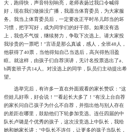
大，跑得快，声音特别响亮，老师表扬过我口令喊得
好，现在我们做操没广播，我愿当体育委员，为大家服
务。我当上体育委员后，一定要改正平时吊儿郎当的坏
习惯，把字写好，成为同学们的好干部。如果没有选
上，我也不气馁，继续努力，争取下次选上。请大家投
我珍贵的一票吧！"言语是那么真诚，感人，全班48人，
他获得了40票，当他得知自己当选后，高兴得热泪盈
眶。就这样，由孩子们自荐演讲，无计名投票选出了a、
b两套班子共14人。对没选上的同学，队员们主动提出希
望。
选举完后，有许多一直在外面观看的家长赞叹："这
些娃儿好乖，好会说！""看起长大多了！"有没上台自荐
的家长问自己孩子为什么不自荐，并指出他与别人存在
的差距在哪里，鼓励他们下轮参加竞选。连任四届的中
队长卢璐是个优秀的孩子，这次没竞选上中队长，我给
她和她家长讲："中队长不连任，让更多的孩子当队长，