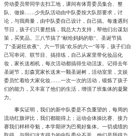
劳动委员带同学去扫工地，课间有体育委员集合、整
队、做操……少先队活动由中队委按大队部要求，讨
论，与我商量，由中队委自己设计，自己搞。每逢遇到
节日，孩子们只要想搞，我总大力支持，帮他们出谋划
策，买奖品。三八节搞了"献给妈妈的歌"、圣诞节搞
了"圣诞狂欢夜"、六一节搞"欢乐的六一"等等，孩子们自
己写串词、联节目、搞排练，自己从家里带化妆品化
妆，家长送相机，每次活动都搞得生动活泼。记得去年
圣诞节，彭森宽家长送来一颗圣诞树，活动室里，文娱
委员忙着给大家化妆……一次一次的活动，锻炼了孩子
们的能力，又丰富了他们的生活，增强了班集体的凝聚
力。
事实证明，我们的新中队委是不负重望的，每周的
流动红旗评比，我们都能得上；运动会体操比赛、接力
赛我们样样夺魁，本学期评为巴蜀好集体。一切成绩的
取得，与我们这支得力的中队委分不开，他们是我得力