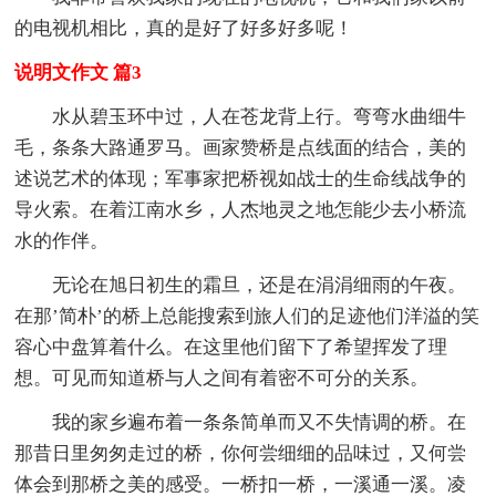
的电视机相比，真的是好了好多好多呢！
说明文作文 篇3
水从碧玉环中过，人在苍龙背上行。弯弯水曲细牛
毛，条条大路通罗马。画家赞桥是点线面的结合，美的
述说艺术的体现；军事家把桥视如战士的生命线战争的
导火索。在着江南水乡，人杰地灵之地怎能少去小桥流
水的作伴。
无论在旭日初生的霜旦，还是在涓涓细雨的午夜。
在那’简朴’的桥上总能搜索到旅人们的足迹他们洋溢的笑
容心中盘算着什么。在这里他们留下了希望挥发了理
想。可见而知道桥与人之间有着密不可分的关系。
我的家乡遍布着一条条简单而又不失情调的桥。在
那昔日里匆匆走过的桥，你何尝细细的品味过，又何尝
体会到那桥之美的感受。一桥扣一桥，一溪通一溪。凌