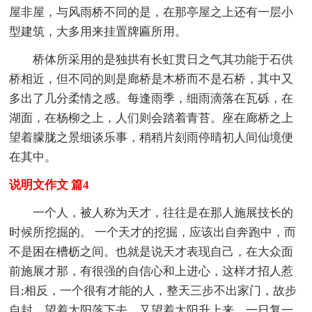
屋非屋，与风雨桥不同的是，在那亭屋之上还有一层小
型建筑，大多用来挂置牌匾所用。
桥体所采用的是独拱有长虹贯日之气其功能于石供
桥相近，但不同的则是廊桥是木桥而不是石桥，其中又
多出了几分柔情之感。每逢雨季，细雨滴落在瓦砾，在
湖面，在杨柳之上，人们则会踏着青苔。座在廊桥之上
望着朦胧之景细谈乐事，稍稍片刻雨停晴初人间仙境便
在其中。
说明文作文 篇4
一个人，被人称为天才，往往是在那人施展技长的
时候所挖掘的。 一个天才的挖掘，应该出自奔跑中，而
不是困在槽枥之间。也就是说天才表现自己，在大众面
前施展才那，有很强的自信心和上进心，这样才招人惹
目;相反，一个很有才能的人，整天三步不出家门，故步
自封，望着太阳落下去，又望着太阳升上来，一日复一