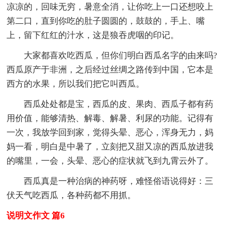
凉凉的，回味无穷，暑意全消，让你吃上一口还想咬上
第二口，直到你吃的肚子圆圆的，鼓鼓的，手上、嘴
上，留下红红的汁水，这是狼吞虎咽的印记。
大家都喜欢吃西瓜，但你们明白西瓜名字的由来吗?
西瓜原产于非洲，之后经过丝绸之路传到中国，它本是
西方的水果，所以我们把它叫西瓜。
西瓜处处都是宝，西瓜的皮、果肉、西瓜子都有药
用价值，能够清热、解毒、解暑、利尿的功能。记得有
一次，我放学回到家，觉得头晕、恶心，浑身无力，妈
妈一看，明白是中暑了，立刻把又甜又凉的西瓜放进我
的嘴里，一会，头晕、恶心的症状就飞到九霄云外了。
西瓜真是一种治病的神药呀，难怪俗语说得好：三
伏天气吃西瓜，各种药都不用抓。
说明文作文 篇6