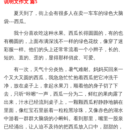
说明文作文 篇5
夏天到了，街上会有很多人在卖一车车的绿色大脑
袋---西瓜。
我十分喜欢吃这种水果。西瓜长得圆圆的，有的也
有椭圆的，上面布满深浅不一样的绿色花纹，像穿了迷
彩服一样。他们的头上还常常流着一个小辫子，长的、
短的、直的、歪的，显得那样俏皮、可爱。
有一次，天气十分炎热，暑气难耐。妈妈买回来一
个又大又圆的西瓜，我急急忙忙抱着西瓜把它冲洗干
净，放在桌子上，拿起水果刀，顺着他的身子切了下
去，只听“咔嚓”一声，西瓜一分为二，鲜红的果肉露了
出来，汁水已经流到桌子上，一颗颗西瓜籽静静地躺在
里面，像红宝石里嵌着一粒粒黑珍珠，又像赤色的湖水
中游着一群群大脑袋的小蝌蚪。看到那里，嘴里一股泉
已经涌出，让人迫不及待的把西瓜放入口中，甜甜的，