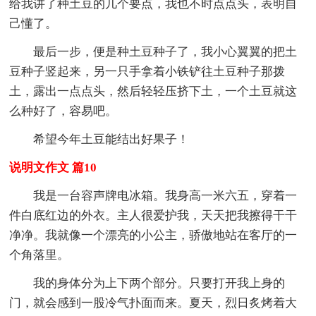
给我讲了种土豆的几个要点，我也不时点点头，表明自
己懂了。
最后一步，便是种土豆种子了，我小心翼翼的把土
豆种子竖起来，另一只手拿着小铁铲往土豆种子那拨
土，露出一点点头，然后轻轻压挤下土，一个土豆就这
么种好了，容易吧。
希望今年土豆能结出好果子！
说明文作文 篇10
我是一台容声牌电冰箱。我身高一米六五，穿着一
件白底红边的外衣。主人很爱护我，天天把我擦得干干
净净。我就像一个漂亮的小公主，骄傲地站在客厅的一
个角落里。
我的身体分为上下两个部分。只要打开我上身的
门，就会感到一股冷气扑面而来。夏天，烈日炙烤着大