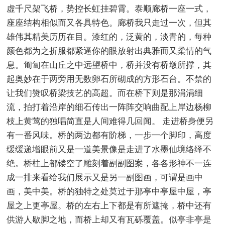
虚千尺架飞桥，势控长虹挂碧霄。泰顺廊桥一座一式，
座座结构相似而又各具特色。廊桥我只走过一次，但其
雄伟其精美历历在目。漆红的，泛黄的，淡青的，每种
颜色都为之折服都紧逼你的眼放射出典雅而又柔情的气
息。匍匐在山丘之中远望桥中，桥并没有桥墩所撑，其
起奥妙在于两旁用无数卵石所砌成的方形石台。不禁的
让我们赞叹桥梁技艺的高超。而在桥下则是那涓涓细
流，拍打着沿岸的细石传出一阵阵交响曲配上岸边杨柳
枝上黄莺的独唱简直是人间难得几回闻。 走进桥身便另
有一番风味。桥的两边都有阶梯，一步一个脚印，高度
缓缓递增眼前又是一道美景像是走进了水墨仙境络绎不
绝。桥柱上都镂空了雕刻着副副图案，各各形神不一连
成一排来看给我们展示又是另一副图画，可谓是画中
画，美中美。桥的独特之处莫过于那亭中亭屋中屋，亭
屋之上更亭屋。桥的左右上下都是有所遮掩，桥中还有
供游人歇脚之地，而桥上却又有瓦砾覆盖。似亭非亭是