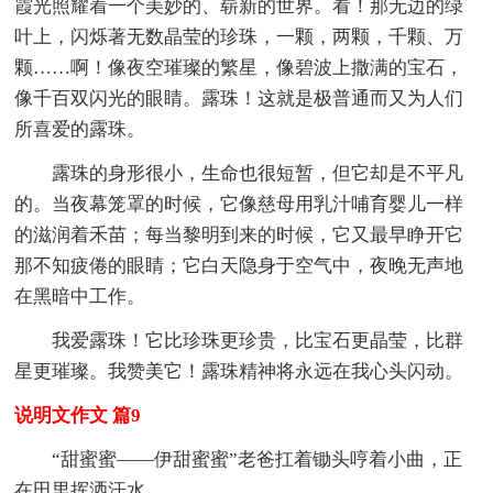
霞光照耀着一个美妙的、崭新的世界。看！那无边的绿
叶上，闪烁著无数晶莹的珍珠，一颗，两颗，千颗、万
颗……啊！像夜空璀璨的繁星，像碧波上撒满的宝石，
像千百双闪光的眼睛。露珠！这就是极普通而又为人们
所喜爱的露珠。
露珠的身形很小，生命也很短暂，但它却是不平凡
的。当夜幕笼罩的时候，它像慈母用乳汁哺育婴儿一样
的滋润着禾苗；每当黎明到来的时候，它又最早睁开它
那不知疲倦的眼睛；它白天隐身于空气中，夜晚无声地
在黑暗中工作。
我爱露珠！它比珍珠更珍贵，比宝石更晶莹，比群
星更璀璨。我赞美它！露珠精神将永远在我心头闪动。
说明文作文 篇9
“甜蜜蜜——伊甜蜜蜜”老爸扛着锄头哼着小曲，正
在田里挥洒汗水。