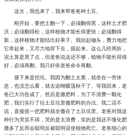
这次，我也来了，我来帮爸爸种土豆。
刚开始，要把土翻一下，必须翻得黑，这样土才肥
沃；必须翻得松，这样植物才能长得更快；必须翻得
新，这样植物才能结出好果子。我抬起锄头，费力地把
它举起来，又尽力地挥下去，掘起来。这么几经周折，
泥土算是黑了点，但老爸说这还不够，植物不能长得很
好，必须再翻。我只好依老爸命令再翻。
接下来是挖坑。我因为翻土太累，就坐在一旁休
息，也没怎么看，就去追蝴蝶荡秋千了。等我回来，老
爸已大功告成了。然后是撒肥料，为了不浪费一颗化
肥，我们实行了往土豆坑里撒肥料的办法。我二话不
说，直接抓一把肥料就全撒在了土豆坑里。老爸对我这
种行为哭笑不得，哭的是太浪费，笑的是我还不懂化肥
撒多了反而会聪明反被聪明误使植物死亡。老爸细心的