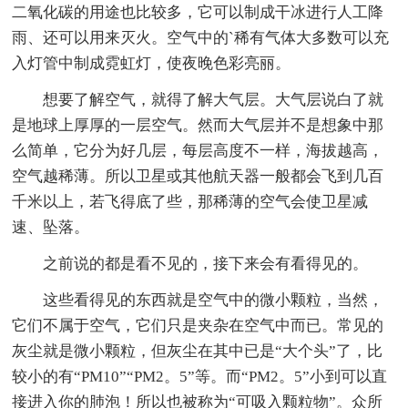
二氧化碳的用途也比较多，它可以制成干冰进行人工降
雨、还可以用来灭火。空气中的`稀有气体大多数可以充
入灯管中制成霓虹灯，使夜晚色彩亮丽。
想要了解空气，就得了解大气层。大气层说白了就
是地球上厚厚的一层空气。然而大气层并不是想象中那
么简单，它分为好几层，每层高度不一样，海拔越高，
空气越稀薄。所以卫星或其他航天器一般都会飞到几百
千米以上，若飞得底了些，那稀薄的空气会使卫星减
速、坠落。
之前说的都是看不见的，接下来会有看得见的。
这些看得见的东西就是空气中的微小颗粒，当然，
它们不属于空气，它们只是夹杂在空气中而已。常见的
灰尘就是微小颗粒，但灰尘在其中已是“大个头”了，比
较小的有“PM10”“PM2。5”等。而“PM2。5”小到可以直
接进入你的肺泡！所以也被称为“可吸入颗粒物”。众所