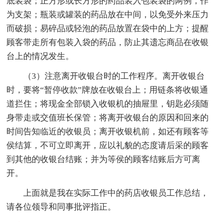
底装袋；正方形或长方形的药品装入包装袋的两例，作
为支架；瓶装或罐装的药品放在中间，以免受外来压力
而破损；易碎品或轻泡的药品放置在袋中的上方；提醒
顾客带走所有包装入袋的药品，防止其遗忘商品在收银
台上的情况发生。
（3）注意离开收银台时的工作程序。离开收银台
时，要将“暂停收款”牌放在收银台上；用链条将收银通
道拦住；将现金全部锁入收银机的抽屉里，钥匙必须随
身带走或交值班长保管；将离开收银台的原因和回来的
时间告知临近的收银员；离开收银机前，如还有顾客等
侯结算，不可立即离开，应以礼貌的态度请后采的顾客
到其他的收银台结账；并为等侯的顾客结账后方可离
开。
上面就是我在实际工作中的药店收银员工作总结，
请各位领导和同事批评指正。