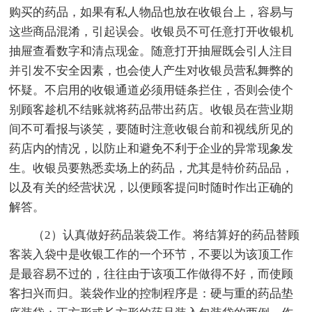
购买的药品，如果有私人物品也放在收银台上，容易与
这些商品混淆，引起误会。收银员不可任意打开收银机
抽屉查看数字和清点现金。随意打开抽屉既会引人注目
并引发不安全因素，也会使人产生对收银员营私舞弊的
怀疑。不启用的收银通道必须用链条拦住，否则会使个
别顾客趁机不结账就将药品带出药店。收银员在营业期
间不可看报与谈笑，要随时注意收银台前和视线所见的
药店内的情况，以防止和避免不利于企业的异常现象发
生。收银员要熟悉卖场上的药品，尤其是特价药品品，
以及有关的经营状况，以便顾客提问时随时作出正确的
解答。
（2）认真做好药品装袋工作。将结算好的药品替顾
客装入袋中是收银工作的一个环节，不要以为该顶工作
是最容易不过的，往往由于该项工作做得不好，而使顾
客扫兴而归。装袋作业的控制程序是：硬与重的药品垫