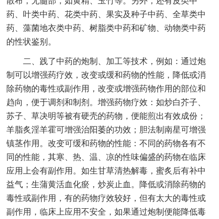
散布，无髓部，如黄精、玉竹等。另外，还有皮类中
药、叶类中药、花类中药、果实及种子中药、全草类中
药、藻菌地衣类中药、树脂类中药和矿物、动物类中药
的性状鉴别。
二、践了中药的炮制、加工等技术，例如：通过炮
制可以增强药疗效，改变或缓和药物的性能，降低或消
除药物的毒性或副作用，改变或增强药物作用的部位和
趋向，便于调剂和制剂。增强药物疗效：如炒白芥子、
苏子、草决明等被有硬壳的药物，便能煎出有效成份；
羊脂炙淫羊霍可增强治阳萎的功效；胆法制南星可增强
镇茎作用。改变可缓和药物的性能：不同的药物各有不
同的性能，其寒、热、温、凉的性味偏盛的药物在临床
应用上会有副作用。如生甘草清热解毒，蜜炙后有补中
益气；生蒲黄活血化瘀，炒炭止血。降低或消除药物的
毒性或副作用，有的药物疗效较好，但有太大的毒性或
副作用，临床上应用不安全，如果通过炮制便能降低毒