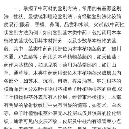
一、掌握了中药材的鉴别方法，常用的有基源鉴别
法，性状、显微镜和理论鉴别法，有经验鉴别法比较简
便易行(眼看、手模、鼻闻、品尝和水试、火试)以中药性
状鉴别方法为例：如何鉴别茎木类中药：包括药用木本
植物的茎或仅用其木材部分，以及少数草本植物的茎
藤。其中，茎类中药药用部位为木本植物茎藤的，如川
木通、鸡血藤等；药用为本草植物茎藤的，如天仙藤；
药作为茎枝的，如鬼见羽；药用为茎髓部的，如灯山
草、通草等。木类中药药用部位木本植物茎形成层以内
各部分，如苏木、沉香、树脂、挥发油等。鉴别根茎的
横断面是区分双叶植物根茎和单子叶植物根茎的重点.双
子叶植物根茎外表常有木栓层，维管束环状排列，木部
有明显的放射状纹理中央有明显的髓部，如苍术、白术
等。单子叶植物根茎外表无木栓层或仅具较薄的栓化组
织，通常可见内皮层环纹，皮层及中柱均有维管束小点