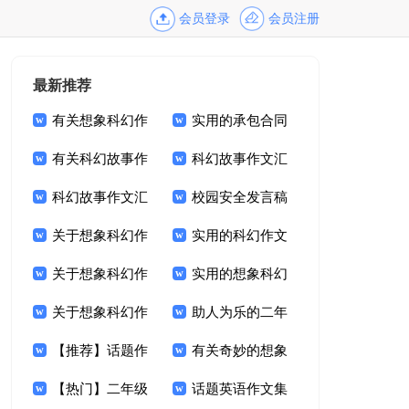
会员登录
会员注册
最新推荐
有关想象科幻作
实用的承包合同
文集合5篇
有关科幻故事作
范文集合5篇
科幻故事作文汇
文汇编6篇
科幻故事作文汇
编8篇
校园安全发言稿
编十篇
关于想象科幻作
实用的科幻作文
文集合5篇
关于想象科幻作
集合七篇
实用的想象科幻
文集锦6篇
关于想象科幻作
作文集合7篇
助人为乐的二年
文集锦五篇
【推荐】话题作
级作文汇编8篇
有关奇妙的想象
文集锦7篇
【热门】二年级
作文合集8篇
话题英语作文集