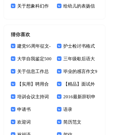
我的作文6篇
关于想象科幻作
锦9篇
给幼儿的表扬信
文集锦八篇
(15篇)
猜你喜欢
建党95周年征文-
护士检讨书格式
纪念建党95周年征
大学自我鉴定500
三年级歇后语大
文活动
字
关于信息工作总
全
毕业的感言作文9
结范本
【实用】聘用合
篇
【精品】面试外
同模板集锦7篇
培训会议主持词
企的英文自我介绍3
2016最新辞职申
怎么写
申请书
篇
请书范文
语录
欢迎词
简历范文
祝福语
贺信